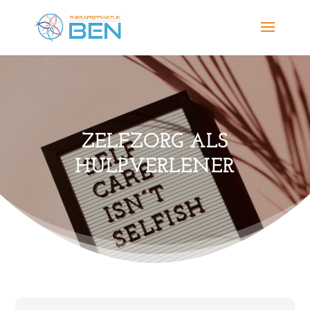
ZELFZORG ALS
HULPVERLENER